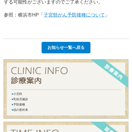
する可能性がございますのでご了承ください。
参照：横浜市HP「
子宮頸がん予防接種について
」
お知らせ一覧へ戻る
●
小児科
●
乳幼児健診
●
予防接種
●
頭の形外来