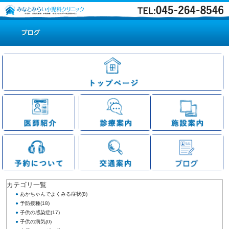
カテゴリ一覧
●
あかちゃんでよくみる症状
(8)
●
予防接種
(18)
●
子供の感染症
(17)
●
子供の病気
(0)