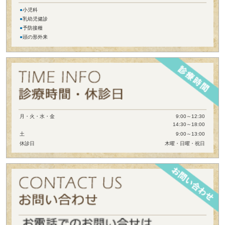
●
小児科
●
乳幼児健診
●
予防接種
●
頭の形外来
月・火・水・金
9:00～12:30
14:30～18:00
土
9:00～13:00
休診日
木曜・日曜・祝日