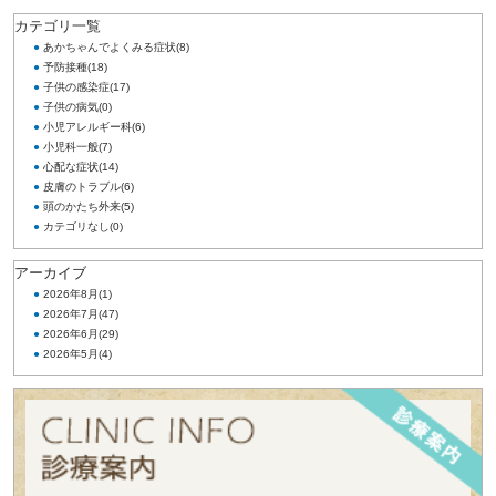
カテゴリ一覧
●
あかちゃんでよくみる症状
(8)
●
予防接種
(18)
●
子供の感染症
(17)
●
子供の病気
(0)
●
小児アレルギー科
(6)
●
小児科一般
(7)
●
心配な症状
(14)
●
皮膚のトラブル
(6)
●
頭のかたち外来
(5)
●
カテゴリなし
(0)
アーカイブ
●
2026年8月
(1)
●
2026年7月
(47)
●
2026年6月
(29)
●
2026年5月
(4)