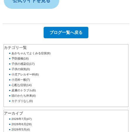
公式サイトを見る
ブログ一覧へ戻る
カテゴリ一覧
●
あかちゃんでよくみる症状
(8)
●
予防接種
(18)
●
子供の感染症
(17)
●
子供の病気
(0)
●
小児アレルギー科
(6)
●
小児科一般
(7)
●
心配な症状
(14)
●
皮膚のトラブル
(6)
●
頭のかたち外来
(4)
●
カテゴリなし
(0)
アーカイブ
●
2026年7月
(47)
●
2026年6月
(29)
●
2026年5月
(4)