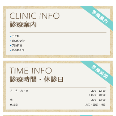
●
小児科
●
乳幼児健診
●
予防接種
●
頭の形外来
月・火・水・金
9:00～12:30
14:30～18:00
土
9:00～13:00
休診日
木曜・日曜・祝日